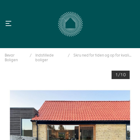
Bevar
/
Indstillede
/
Skru ned for tiden og op for kvaliteten
Boligen
boliger
1/10