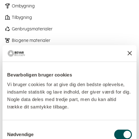
Ombygning
Tilbygning
Genbrugsmaterialer
Biogene materialer
Bedre indeklima og boligkvalitet
Pladsoptimerende løsninger
Bevarboligen bruger cookies
Fleksibel bolig
Vi bruger cookies for at give dig den bedste oplevelse,
indsamle statistik og lave indhold, der giver værdi for dig.
Projektet indsendes som et eksempel på, hvordan man
Nogle data deles med tredje part, men du kan altid
kan arbejde med sin bolig strakt ud over tid. Vi har en
trække dit samtykke tilbage.
tendens til at ville gøre det hele på én gang efter devisen:
"når vi nu er i gang, så kan vi lige så godt...". Med boligen
Samtykkevalg
her og tilgangen diskuteres det, om man som privat
Nødvendige
forbruger kan også kan opnå mere bæredygtige