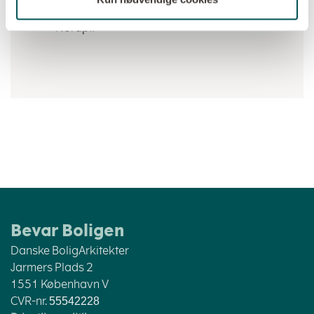
Deltagerens navn
Nordpil
Bevar Boligen
Danske BoligArkitekter
Jarmers Plads 2
1551 København V
CVR-nr.
55542228