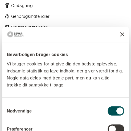
Ombygning
Genbrugsmaterialer
Biogene materialer
Energibesparende løsninger
Bedre indeklima og boligkvalitet
Bevarboligen bruger cookies
Pladsoptimerende løsninger
Vi bruger cookies for at give dig den bedste oplevelse,
indsamle statistik og lave indhold, der giver værdi for dig.
Nogle data deles med tredje part, men du kan altid
Projektet bevarer de væsentlige arkitektoniske
trække dit samtykke tilbage.
principper fra 1950’erne – de gule mursten er omfuget,
de lette facadepartier er udskiftet fra eternit til sortmalet
træbeklædning og større, energieffektive vinduespartier.
Samtykkevalg
Planløsningen er åbnet op mod haven, og den
Nødvendige
eksisterende tilbygning er gentænkt, så den nu
harmonerer med huset i sin helhed. Tag, facader og
Præferencer