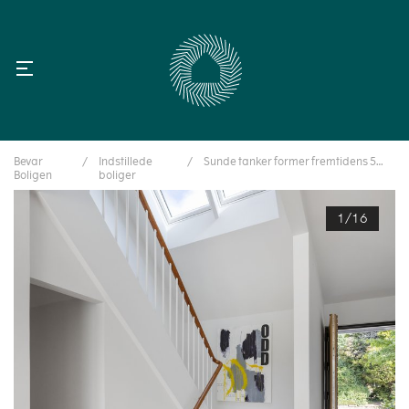
Bevar
/
Indstillede
/
Sunde tanker former fremtidens 50’er-villa
Boligen
boliger
1/16