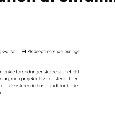
gkvalitet
Pladsoptimerende løsninger
 enkle forandringer skabe stor effekt.
ing, men projektet førte i stedet til en
f det eksisterende hus – godt for både
n.