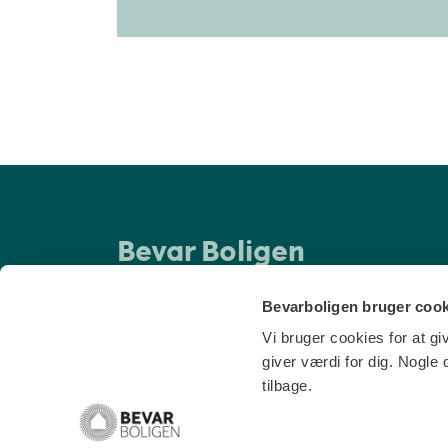
Bevar Boligen
Danske BoligArkitekter
Jarmers Plads 2
Bevarboligen bruger cook
1551 København V
Vi bruger cookies for at gi
CVR-nr.
55542228
giver værdi for dig. Nogle
Privatlivspolitik
tilbage.
Presse