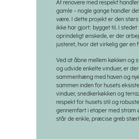
At renovere med respekt handler
gamle – nogle gange handler det
være. I dette projekt er den stør
ikke har gjort: bygget til. I stede
oprindeligt ønskede, er der arbe
justeret, hvor det virkelig gør en 
Ved at åbne mellem køkken og st
og udvide enkelte vinduer, er der
sammenhæng med haven og nye mu
sammen inden for husets eksister
vinduer, snedkerkøkken og terraz
respekt for husets stil og robuste
gennemført i etaper med stram 
står de enkle, præcise greb stær