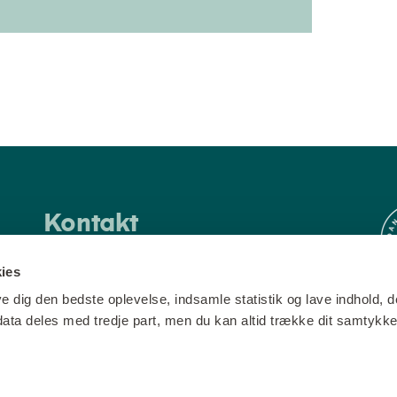
Kontakt
info@bevarboligen.dk
ies
Følg os
M
ve dig den bedste oplevelse, indsamle statistik og lave indhold, d
 data deles med tredje part, men du kan altid trække dit samtykk
Instagram
Facebook