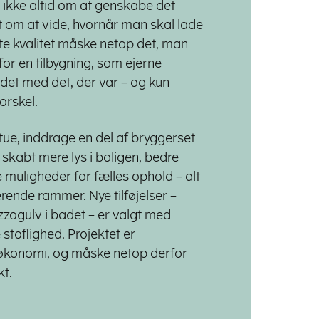
 ikke altid om at genskabe det
 om at vide, hvornår man skal lade
ste kvalitet måske netop det, man
t for en tilbygning, som ejerne
jdet med det, der var – og kun
forskel.
ue, inddrage en del af bryggerset
 skabt mere lys i boligen, bedre
ligheder for fælles ophold – alt
ende rammer. Nye tilføjelser –
zogulv i badet – er valgt med
 stoflighed. Projektet er
økonomi, og måske netop derfor
kt.