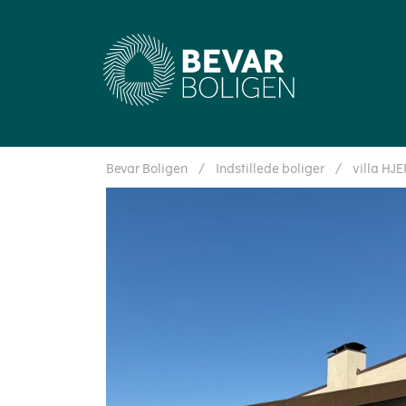
Bevar Boligen
/
Indstillede boliger
/
villa HJ