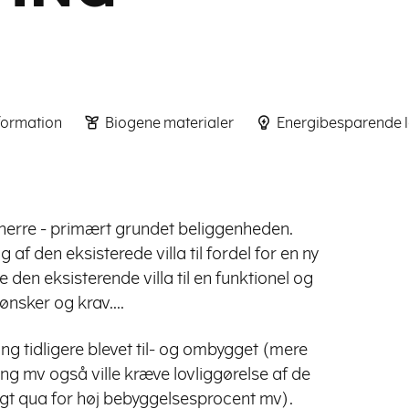
formation
Biogene materialer
Energibesparende l
herre - primært grundet beliggenheden.
af den eksisterede villa til fordel for en ny
 den eksisterende villa til en funktionel og
ønsker og krav....
ng tidligere blevet til- og ombygget (mere
ering mv også ville kræve lovliggørelse af de
ligt qua for høj bebyggelsesprocent mv).